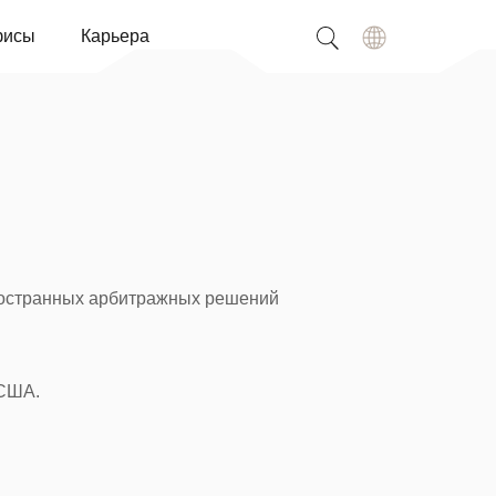
исы
Карьера
иностранных арбитражных решений
 США.