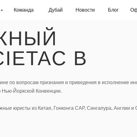
Команда
Дубай
Новости
Блог
Оф
ЖНЫЙ
IETAC В
екине по вопросам признания и приведения в исполнение 
ю Нью-Йоркской Конвенции.
жные юристы из Китая, Гонконга САР, Сингапура, Англии и