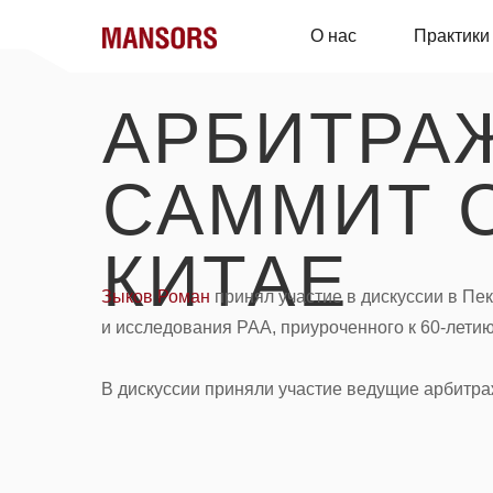
О нас
Практики
АРБИТРА
САММИТ C
КИТАЕ
Зыков Роман
принял участие в дискуссии в П
и исследования РАА, приуроченного к 60-лети
В дискуссии приняли участие ведущие арбитра