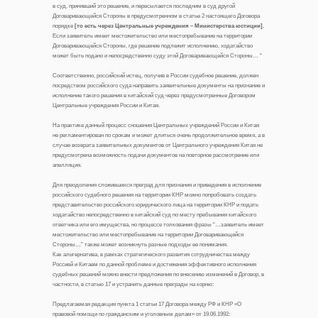
в суд, принявший это решение, и пересылается последним в суд другой
Договаривающейся Стороны в предусмотренном в статье 2 настоящего Договора
порядке
[то есть через Центральные учреждения – Министерства юстиции]
.
Если заявитель имеет местожительство или местопребывание на территории
Договаривающейся Стороны, где решение подлежит исполнению, ходатайство
может быть подано и непосредственно суду этой Договаривающейся Стороны… “
Соответственно, российский истец, получив в России судебное решение, должен
посредством российского суда направить заявительные документы на признание и
исполнение такого решения в китайский суд через предусмотренные Договором
Центральные учреждения России и Китая.
На практике данный процесс сношения Центральных учреждений России и Китая
не регламентирован по срокам и может длиться очень продолжительное время, а в
случае возврата заявительных документов от Центрального учреждения Китая не
предусмотрена возможность подачи документов на повторное рассмотрение или
апелляция.
Для преодоления сложившихся преград для признания и приведения в исполнение
российского судебного решения на территории КНР можно попробовать создать
представительство российского юридического лица на территории КНР и подать
ходатайство непосредственно в китайский суд по месту пребывания китайского
ответчика или его имущества, но процессе толкования фразы “…заявитель имеет
местожительство или местопребывание на территории Договаривающейся
Стороны…” также может возникнуть разные подходы ее понимания.
Как альтернатива, в рамках стратегического развития сотрудничества между
Россией и Китаем по данной проблеме и достижения эффективного исполнения
судебных решений можно внести предложения по внесению изменений в Договор, в
частности, в статью 17 и устранить данные преграды на корню:
Предлагаемая редакция пункта 1 статьи 17 Договора между РФ и КНР «О
правовой помощи по гражданским и уголовным делам» от 19.06.1992: