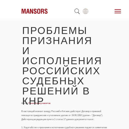
ПРОБЛЕМЫ
ПРИЗНАНИЯ
И
ИСПОЛНЕНИЯ
РОССИЙСКИХ
СУДЕБНЫХ
РЕШЕНИЙ В
КНР
Автор:
Ренат Баймухаметов
В настоящий момент между Россией и Китаем действует Договор о правовой
помощи по гражданским и уголовным делам от 19.06.1992 (далее – “Договор”).
Действующая редакция пункта 1 статьи 17 данного документа гласит:
1. Ходатайство о признании и исполнении судебного решения подается заявителем