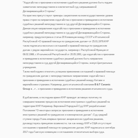
"Ходатайство о признании и исполнении судебного решения должно быть подано
заявителем непосредственно в компетентный суд запрашиваемой
Договаривающейся Стороны”.
На практике присутствуют примеры закрепления на межгосударственном уровне
права сторон на направление ходатайства о признании и приведении в исполнении
судебных решений непосредственно в суд другой Договаривающейся Стороны.
Данная опция направления ходатайства о признании и приведении в исполнении
судебных решений непосредственно в суд другой Договаривающейся Стороны,
например, предусмотрена в статье 20 Конвенции между СССР и Итальянской
Республикой «О правовой помощи по гражданским делам» от 25.01.1979.КНР
также подписала несколько соглашений о правовой помощи по гражданским
делам с рядом европейских государств, например с Республикой Франции от
08.02.1988, с Итальянской Республикой от 20.05.1991, где ходатайство о признании
и приведении в исполнении судебных решений должно быть направлено
непосредственно в суд другой Договаривающейся Стороны, минуя Центральные
учреждения.
Также необходимо отметить успешное применение соглашений о правовой помощи
по гражданским делам с непосредственным направлением ходатайства о
признании и приведении в исполнении судебных решений между Китаем и
европейскими странами. Например, дело итальянской компании
B＆T Ceramic
Group s．r．
о признании и приведении в исполнение решения итальянского суда.
В добавление, в последнее время КНР проводит активную политику по
совершенствованию процессов исполнения иностранных судебных решений на
территории КНР. Например, Верховный Народный Суд КНР разрабатывает
Положения “О некоторых вопросах признания и приведения в исполнение
иностранных решений по гражданских и коммерческих делам”; Суд средней
ступени города Ухань впервые признал американское судебное решение,
руководствуясь принципом взаимности, так как между КНР и США отсутствует
соглашение о правовой помощи по гражданским делам; КНР подписала в сентябре
2017 года Гаагскую конвенцию о соглашениях относительно выбора суда.