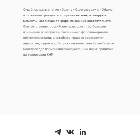
Судебные разъяснения к Закону «О договорах» и «Общим
положениям гражданского права»
не конкретизируют
моменты, касающихся форс-мажорных обстоятельств
.
Соответственно, российское право дает нам большее
понимание по вопросам, связанным с форс-мажорными
обстоятельствами, а китайское право предоставляет
адвокатам, судам и арбитражным комиссиям Китая больше
маневров для применения вышеуказанных норм, принятых
на территории КНР.