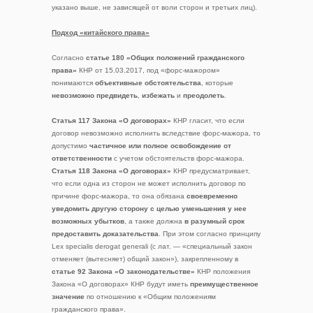
указано выше, не зависящей от воли сторон и третьих лиц).
Подход «китайского права»
Согласно
статье 180 «Общих положений гражданского
права»
КНР от 15.03.2017, под «форс-мажором»
понимаются
объективные обстоятельства
, которые
невозможно предвидеть
,
избежать
и
преодолеть
.
Статья 117 Закона «О договорах»
КНР гласит, что если
договор невозможно исполнить вследствие форс-мажора, то
допустимо
частичное или полное освобождение от
ответственности
с учетом обстоятельств форс-мажора.
Статья 118 Закона «О договорах»
КНР предусматривает,
что если одна из сторон не может исполнить договор по
причине форс-мажора, то она обязана
своевременно
уведомить другую сторону с целью уменьшения у нее
возможных убытков
, а также должна
в разумный срок
предоставить доказательства
. При этом согласно принципу
Lex specialis derogat generali (с лат. — «специальный закон
отменяет (вытесняет) общий закон»), закрепленному в
статье 92 Закона «О законодательстве»
КНР положения
Закона «О договорах» КНР будут иметь
преимущественное
значение
по отношению к «Общим положениям
гражданского права».