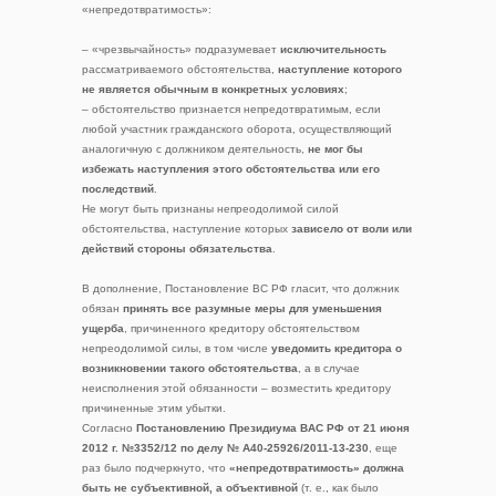
«непредотвратимость»:
– «чрезвычайность» подразумевает
исключительность
рассматриваемого обстоятельства,
наступление которого
не является обычным в конкретных условиях
;
– обстоятельство признается непредотвратимым, если
любой участник гражданского оборота, осуществляющий
аналогичную с должником деятельность,
не мог бы
избежать наступления этого обстоятельства или его
последствий
.
Не могут быть признаны непреодолимой силой
обстоятельства, наступление которых
зависело от воли или
действий стороны обязательства
.
В дополнение, Постановление ВС РФ гласит, что должник
обязан
принять все разумные меры для уменьшения
ущерба
, причиненного кредитору обстоятельством
непреодолимой силы, в том числе
уведомить кредитора о
возникновении такого обстоятельства
, а в случае
неисполнения этой обязанности – возместить кредитору
причиненные этим убытки.
Согласно
Постановлению Президиума ВАС РФ от 21 июня
2012 г. №3352/12 по делу № А40-25926/2011-13-230
, еще
раз было подчеркнуто, что
«непредотвратимость» должна
быть не субъективной, а объективной
(т. е., как было