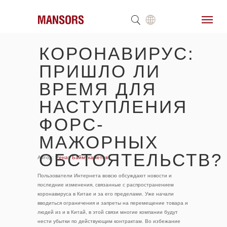
КОРОНАВИРУС:
ПРИШЛО ЛИ
ВРЕМЯ ДЛЯ
НАСТУПЛЕНИЯ
ФОРС-
МАЖОРНЫХ
ОБСТОЯТЕЛЬСТВ?
Автор:
Ренат Баймухаметов
Пользователи Интернета вовсю обсуждают новости и
последние изменения, связанные с распространением
коронавируса в Китае и за его пределами. Уже начали
вводиться ограничения и запреты на перемещение товара и
людей из и в Китай, в этой связи многие компании будут
нести убытки по действующим контрактам. Во избежание