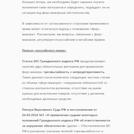
больших потерь, им необходимо будет заранее изучить
положения таких контрактов и определить, подпадает ли их
ситуация под форс-мажорные обстоятельства.
В зависимости от согласованного сторонами применимого
права может отличаться подход к толкованию «форс-
мажора». Рассмотрим, как вопросы, связанные с форс-
мажором, регулируются российским и китайским правом.
Подход «российского права»
Статья 401 Гражданского кодекса РФ
предусматривает
наличие двух обязательных критериев для применения
форс-мажора:
чрезвычайность
и
непредотвратимость
.
Также данная статья исключила следующие частные случаи
из объема «форс-мажора»: «нарушение обязанностей со
стороны контрагентов должника, отсутствие на рынке
нужных для исполнения товаров, отсутствие у должника
необходимых денежных средств».
Пленум Верховного Суда РФ в постановлении от
24.03.2016 №7 «О применении судами некоторых
положений Гражданского кодекса РФ об ответственности
за нарушение обязательств»
(далее – «Постановление ВС
РФ») разъяснил значение понятий «чрезвычайность» и