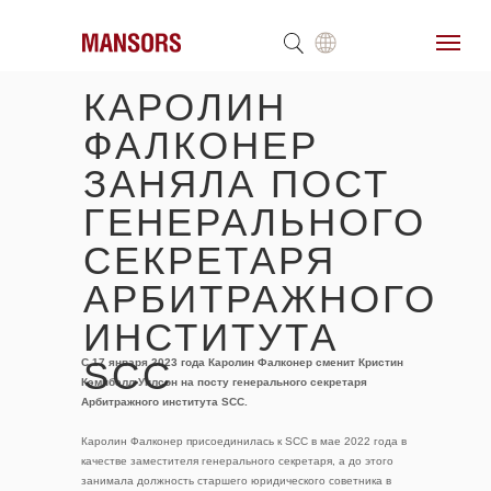
КАРОЛИН
ФАЛКОНЕР
ЗАНЯЛА ПОСТ
ГЕНЕРАЛЬНОГО
СЕКРЕТАРЯ
АРБИТРАЖНОГО
ИНСТИТУТА
SCC
C 17 января 2023 года Каролин Фалконер сменит Кристин
Кэмпбэлл-Уилсон на посту генерального секретаря
Арбитражного института SCC.
Каролин Фалконер присоединилась к SCC в мае 2022 года в
качестве заместителя генерального секретаря, а до этого
занимала должность старшего юридического советника в