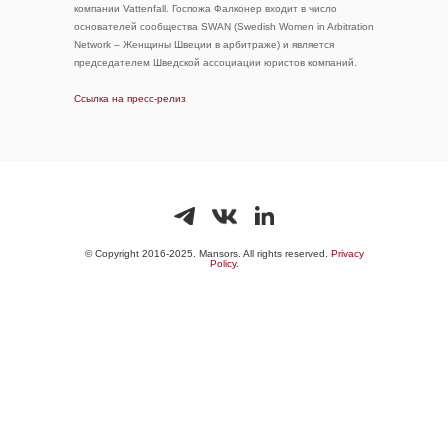
компании Vattenfall. Госпожа Фалконер входит в число
основателей сообщества SWAN (Swedish Women in Arbitration
Network – Женщины Швеции в арбитраже) и является
председателем Шведской ассоциации юристов компаний.
Ссылка на пресс-релиз
© Copyright 2016-2025. Mansors. All rights reserved.
Privacy
Policy.